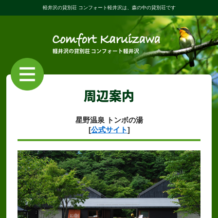
軽井沢の貸別荘 コンフォート軽井沢は、
森の中の貸別荘です
軽井沢の貸別荘 コンフォート軽井沢
施設案内
料金・ご案内
周辺案内
空室状況
予約申込
星野温泉 トンボの湯
周辺案内
アクセス
[
公式サイト
]
お問合わせ
ホーム